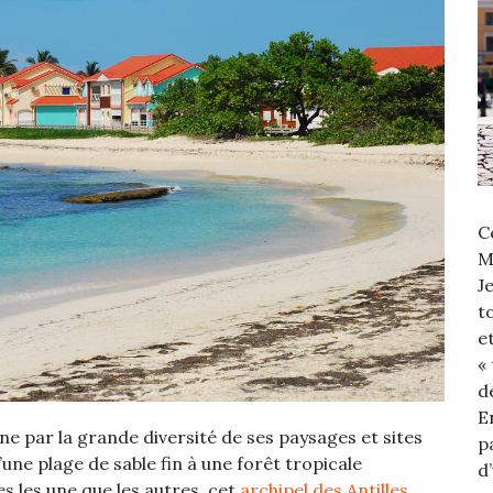
C
M
J
t
e
«
d
E
e par la grande diversité de ses paysages et sites
p
une plage de sable fin à une forêt tropicale
d
es les une que les autres, cet
archipel des Antilles