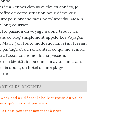
onde.
asée à Rennes depuis quelques années, je
rofite de cette situation pour découvrir
’Europe si proche mais ne m’interdis JAMAIS
n long courrier !
ette passion du voyage a donc trouvé ici,
ans ce blog simplement appelé Les Voyages
e Marie ( en toute modestie hein ?) un terrain
e partage et de rencontre, ce qui me semble
tre l’essence même de ma passion.
lors à bientôt ici ou dans un avion, un train,
n aéroport, un hôtel ou une plage…
arie
ARTICLES RÉCENTS
Week-end à Orléans : la belle surprise du Val de
oire qu’on ne voit pas venir !
La Corse pour recommencer à vivre…