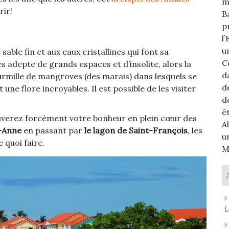
m
rir!
B
p
l
u
le fin et aux eaux cristallines qui font sa
C
s adepte de grands espaces et d’insolite, alors la
d
ourmille de mangroves (des marais) dans lesquels se
d
 une flore incroyables. Il est possible de les visiter
d
ê
ouverez forcément votre bonheur en plein cœur des
A
e-Anne
en passant par
le lagon de Saint-François
, les
u
 quoi faire.
M
L