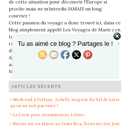
de cette situation pour découvrir l’Europe si
proche mais ne m’interdis JAMAIS un long
courrier !
Cette passion du voyage a donc trouvé ici, dans ce
blog simplement appelé Les Voyages de Marie ( en
toute modestie hein ?) un terrain de partage et de
Tu as aimé ce blog ? Partages le !
rencontre, ce qui me semble être l’essence même
de ma passion.
Alors à bientôt ici ou dans un avion, un train, un
aéroport, un hôtel ou une plage…
Marie
ARTICLES RÉCENTS
Week-end à Orléans : la belle surprise du Val de Loire
qu’on ne voit pas venir !
La Corse pour recommencer à vivre…
Retour sur un séjour au Costa Rica, focus sur San José