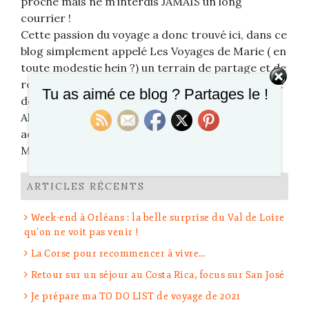
proche mais ne m’interdis JAMAIS un long
courrier !
Cette passion du voyage a donc trouvé ici, dans ce
blog simplement appelé Les Voyages de Marie ( en
toute modestie hein ?) un terrain de partage et de
rencontre, ce qui me semble être l’essence même
Tu as aimé ce blog ? Partages le !
de ma passion.
Alors à bientôt ici ou dans un avion, un train, un
aéroport, un hôtel ou une plage…
Marie
ARTICLES RÉCENTS
Week-end à Orléans : la belle surprise du Val de Loire
qu’on ne voit pas venir !
La Corse pour recommencer à vivre…
Retour sur un séjour au Costa Rica, focus sur San José
Je prépare ma TO DO LIST de voyage de 2021