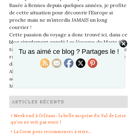
Basée à Rennes depuis quelques années, je profite
de cette situation pour découvrir l’Europe si
proche mais ne m’interdis JAMAIS un long
courrier !
Cette passion du voyage a donc trouvé ici, dans ce
blog simplement appelé Les Voyages de Marie ( en
toute modestie hein ?) un terrain de partage et de
Tu as aimé ce blog ? Partages le !
rencontre, ce qui me semble être l’essence même
de ma passion.
Alors à bientôt ici ou dans un avion, un train, un
aéroport, un hôtel ou une plage…
Marie
ARTICLES RÉCENTS
Week-end à Orléans : la belle surprise du Val de Loire
qu’on ne voit pas venir !
La Corse pour recommencer à vivre…